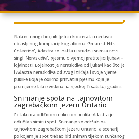
Nakon mnogobrojnih ljetnih koncerata i nedavno
objavljenog kompilacijskog albuma ‘Greatest Hits
Collection’, Adastra se vratila u studio i snimila novi
singl ‘Neraskidivi’, pjesmu o vjernoj pratiteljici ljubavi –
lojalnosti. Lojalnost je neraskidiva od ljubavi kao što je
i Adastra neraskidiva od svog izričaja i svoje vjerne
publike koja je odlično prihvatila pjesmu koja je
premijerno bila izvedena na riječkoj Trsatskoj gradini.
Snimanje spota na tajnovitom
zagrebačkom jezeru Ontario
Potaknuta odličnom reakcijom publike Adastra je
odlučila snimiti i spot. Snimanje se održalo na
tajnovitom zagrebačkom jezeru Ontario, a scenarij,
po kojem je spot trebao biti sniman tijekom sunčanog