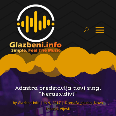
Adastra predstavlja novi singl
“Neraskidivi”
by
Glazbeni.info
lis 9, 2017
Domaća glazba
,
Nova
izdanja
,
Vijesti