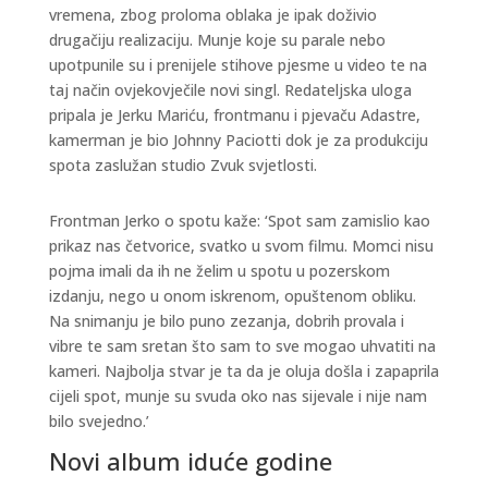
vremena, zbog proloma oblaka je ipak doživio
drugačiju realizaciju. Munje koje su parale nebo
upotpunile su i prenijele stihove pjesme u video te na
taj način ovjekovječile novi singl. Redateljska uloga
pripala je Jerku Mariću, frontmanu i pjevaču Adastre,
kamerman je bio Johnny Paciotti dok je za produkciju
spota zaslužan studio Zvuk svjetlosti.
Frontman Jerko o spotu kaže: ‘Spot sam zamislio kao
prikaz nas četvorice, svatko u svom filmu. Momci nisu
pojma imali da ih ne želim u spotu u pozerskom
izdanju, nego u onom iskrenom, opuštenom obliku.
Na snimanju je bilo puno zezanja, dobrih provala i
vibre te sam sretan što sam to sve mogao uhvatiti na
kameri. Najbolja stvar je ta da je oluja došla i zapaprila
cijeli spot, munje su svuda oko nas sijevale i nije nam
bilo svejedno.’
Novi album iduće godine