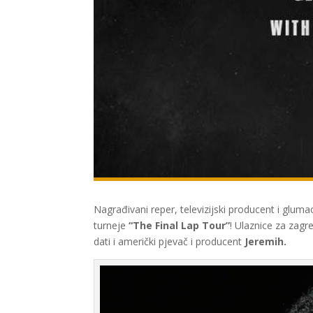
Nagrađivani reper, televizijski producent i glum
turneje
“The Final Lap Tour”
! Ulaznice za zagr
dati i američki
pjevač i producent
Jeremih.