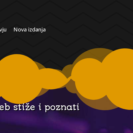
vju
Nova izdanja
b stiže i poznati