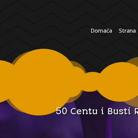
Domaća
Strana
50 Centu i Busti