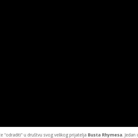
e “odraditi” u društvu svog velikog prijatelja
Busta Rhymesa
. Jedan