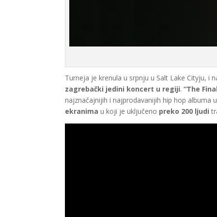
Turneja je krenula u srpnju u Salt Lake Cityju, i
zagrebački jedini koncert u regiji
.
“The Fina
najznačajnijih i najprodavanijih hip hop albuma u
ekranima
u koji je uključeno
preko 200 ljudi
t