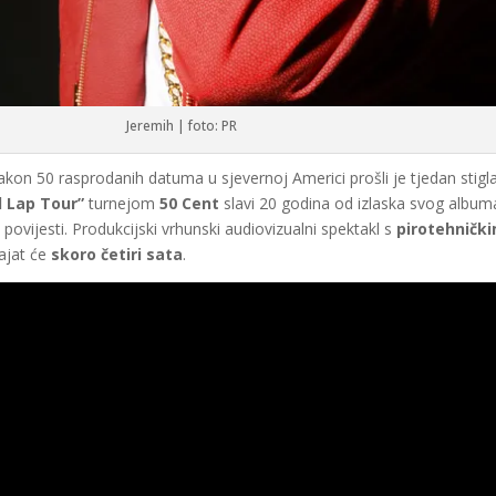
Jeremih | foto: PR
 nakon 50 rasprodanih datuma u sjevernoj Americi prošli je tjedan stig
l Lap Tour”
turnejom
50 Cent
slavi 20 godina od izlaska svog album
 povijesti. Produkcijski vrhunski audiovizualni spektakl s
pirotehnički
rajat će
skoro četiri sata
.