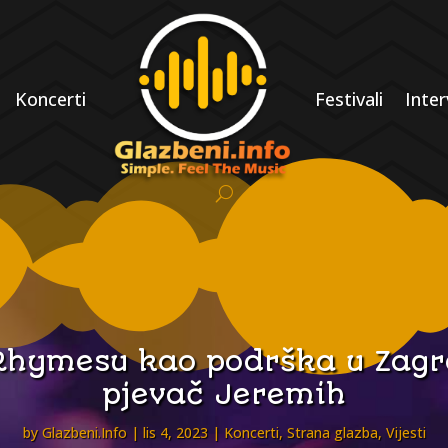
Koncerti
Festivali
Inter
 Rhymesu kao podrška u Zagre
pjevač Jeremih
by
Glazbeni.Info
lis 4, 2023
Koncerti
,
Strana glazba
,
Vijesti