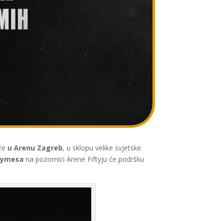
že
u Arenu Zagreb
, u sklopu velike svjetske
hymesa
na pozornici Arene Fiftyju će podršku