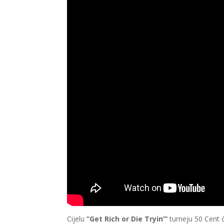
Cijelu
“Get Rich or Die Tryin’”
turneju 50 Cent ć