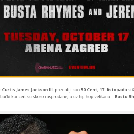
ac
Curtis James Jackson III
, poznatiji kao
50 Cent
,
17. listopada
sti
ebački koncert su skoro rasprodane, a uz hip hop velikana –
Bustu R