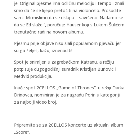
je. Original pjesme ima odličnu melodiju i tempo i znali
smo da će se lijepo pretočiti na violončelo. Prosudite
sami. Mi mislimo da se uklapa – savršeno. Nadamo se
da se Ed slaže.“, poručuje Hauser koji s Lukom Šulićem
trenutačno radi na novom albumu.
Pjesmu prije objave nisu slali popularnom pjevaču jer
su ga željeli, kažu, iznenaditi!
Spot je snimljen u zagrebačkom Katranu, a režiju
potpisuje dugogodišnji suradnik Kristijan Burlović i
MedVid produkcija.
Inače spot 2CELLOS „Game of Thrones“, u režiji Darka
Drinovca, nominiran je za nagradu Porin u kategoriji
za najbolji video broj.
Pripremite se za 2CELLOS koncerte uz aktualni album
„Score“.