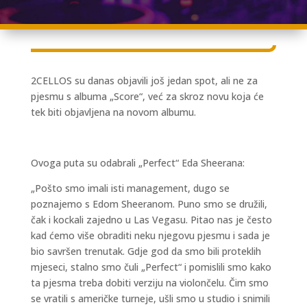
2CELLOS su danas objavili još jedan spot, ali ne za
pjesmu s albuma „Score“, već za skroz novu koja će
tek biti objavljena na novom albumu.
Ovoga puta su odabrali „Perfect“ Eda Sheerana:
„Pošto smo imali isti management, dugo se
poznajemo s Edom Sheeranom. Puno smo se družili,
čak i kockali zajedno u Las Vegasu. Pitao nas je često
kad ćemo više obraditi neku njegovu pjesmu i sada je
bio savršen trenutak. Gdje god da smo bili proteklih
mjeseci, stalno smo čuli „Perfect“ i pomislili smo kako
ta pjesma treba dobiti verziju na violončelu. Čim smo
se vratili s američke turneje, ušli smo u studio i snimili