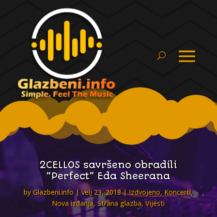
2CELLOS savršeno obradili
“Perfect” Eda Sheerana
by
Glazbeni.info
velj 23, 2018
Izdvojeno
,
Koncerti
,
Nova izdanja
,
Strana glazba
,
Vijesti