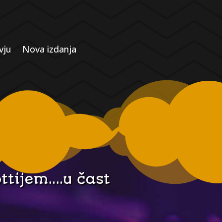
vju
Nova izdanja
tijem….u čast