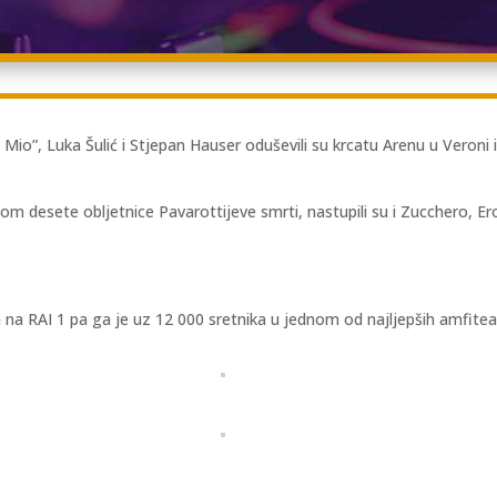
Mio”, Luka Šulić i Stjepan Hauser oduševili su krcatu Arenu u Veroni 
om desete obljetnice Pavarottijeve smrti, nastupili su i Zucchero, 
m na RAI 1 pa ga je uz 12 000 sretnika u jednom od najljepših amfitea