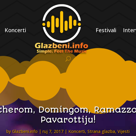
Koncerti
Festivali
Inter
ccherom, Domingom, Ramazzot
Pavarottiju!
by
Glazbeni.info
ruj 7, 2017
Koncerti
,
Strana glazba
,
Vijesti