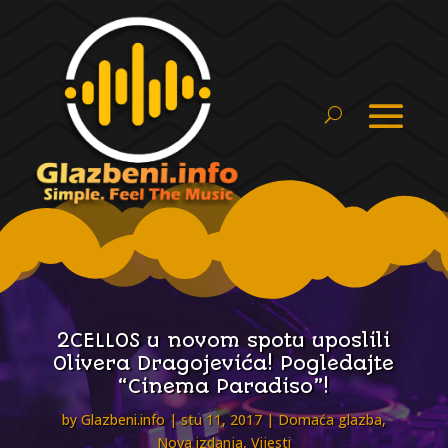
2CELLOS u novom spotu uposlili
Olivera Dragojevića! Pogledajte
“Cinema Paradiso”!
by
Glazbeni.info
stu 11, 2017
Domaća glazba
,
Nova izdanja
,
Vijesti