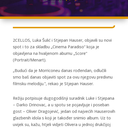
2CELLOS, Luka Šulić i Stjepan Hauser, objavili su novi
spot i to za skladbu „Cinema Paradiso“ koja je
objavljena na hvaljenom abumu „Score“
(Portrait/Menart).
„Budući da je Morriconeu danas rođendan, odlučili
smo baš danas objaviti spot za ovu njegovu predivnu
filmsku melodiju.“, rekao je Stjepan Hauser.
Režiju potpisuje dugogodišnji suradnik Luke i Stjepana
– Darko Drinovac, a u spotu se pojavljuje i poseban
gost – Oliver Dragojević, jedan od najvećih Hauserovih
glazbenih idola s koji je također snimio album. Uz to
uvijek su, kažu, htjeli vidjeti Olivera u jednoj drukčijoj