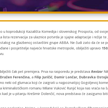
ao u koprodukciji Kazališta Komedija i slovenskog Prospota, od svoje
a lista rezervacija za ulaznice potvrda je sjajne adaptacije i režije
stalog na glazbenoj ostavštini grupe ABBA. Ne čudi zato da će se 
đane i posjetitelje najveće hrvatske metropole, obilježiti upravo
150
vu.
lježiti čak pet premijera. Prva na rasporedu je predstava
Revizor
Nik
e
Dražen Ferenčina
, a
Filip Juričić
,
Damir Lončar, Dubravka Ostojić
o neki od glumaca koji će zaigrati u najpoznatijoj Gogoljevoj komed
a kriminalističkom romanu Milane Vuković Runjić koja nas vraća na 
ek kad je u pitanju Krešimir Dolenčić, nova predstava će zasigurno bit