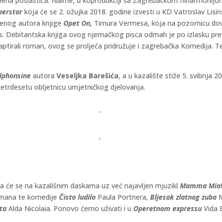
zbena poslastica. Naime, u koprodukciji sa Zagrebačkom filharmonij
perstar
koja će se 2. ožujka 2018. godine izvesti u KD Vatroslav Lisin
menog autora knjige
Opet On,
Timura Vermesa, koja na pozornicu dovod
. Debitantska knjiga ovog njemačkog pisca odmah je po izlasku preve
adaptirali roman, ovog se proljeća pridružuje i zagrebačka Komedija. 
lphonsine
autora
Veseljka Barešića
, a u kazalište stiže 5. svibnja 2
četrdesetu obljetnicu umjetničkog djelovanja.
 pa će se na kazališnim daskama uz već najavljen mjuzikl
Mamma Mia
mana te komedije
Čisto ludilo
Paula Portnera,
Bljesak zlatnog zuba
M
eta
Alda Nicolaia. Ponovo ćemo uživati i u
Operetnom expressu
Vida B