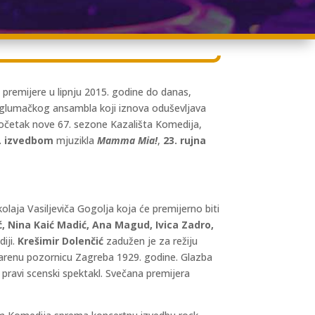
 premijere u lipnju 2015. godine do danas,
 te glumačkog ansambla koji iznova oduševljava
početak nove 67. sezone Kazališta Komedija,
. izvedbom
mjuzikla
Mamma Mia!
,
23. rujna
olaja Vasiljeviča Gogolja koja će premijerno biti
, Nina Kaić Madić, Ana Magud, Ivica Zadro,
iji.
Krešimir Dolenčić
zadužen je za režiju
šarenu pozornicu Zagreba 1929. godine. Glazba
i pravi scenski spektakl. Svečana premijera