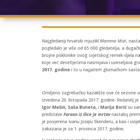
Najgledaniji hrvatski mjuzikl
Mamma Mia!
, nast
pogledalo je više od 65 000 gledatelja, a dugačk
brojne poklonike ovog svjetskog remek-djela na
koje već desetljećima nasmijava i uveseljava gra
2017. godine
i to u najjačem glumačkom sasta
Omiljeno zagrebačko kazalište ove će sezone obi
izvedena 20. listopada 2017. godine. Redatelj j
Igor Mešin, Saša Buneta,
i
Marija Borić
su sam
predstave
Faraon iz Ilice je mrtav
nastaloj prem
je povjerena Ivanu Josipu Skenderu, a kao i uvij
zakazana je za 1. prosinca 2017. godine.