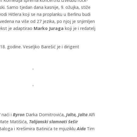
om Komedija sprema koncertnu izvedbu rock-
ski. Samo tjedan dana kasnije, 9. ožujka, stiže
i Hitlera koji se na proplanku u Berlinu budi
dena na više od 27 jezika, po njoj je snjimljen
Tekst je adaptirao
Marko Juraga
koji je i redatelj
018. godine. Veseljko Barešić je i dirigent
!
naći i
Byron
Darka Domitrovića,
Jalta, Jalta
Alfi
ate Matišića,
Talijanski slamnati šešir
aloga i Krešimira Batinića te mjuziklu
Aida
Tim