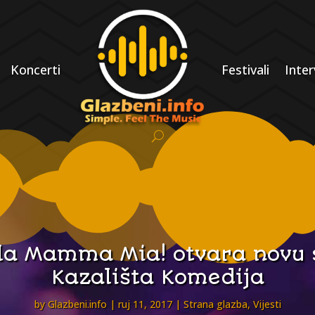
Koncerti
Festivali
Inter
kla Mamma Mia! otvara novu
Kazališta Komedija
by
Glazbeni.info
ruj 11, 2017
Strana glazba
,
Vijesti