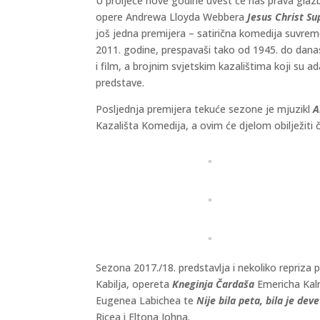
U proljeće nove godine uvest će nas prava gla
opere Andrewa Lloyda Webbera
Jesus Christ Su
još jedna premijera – satirična komedija suvre
2011. godine, prespavaši tako od 1945. do danas
i film, a brojnim svjetskim kazalištima koji su 
predstave.
Posljednja premijera tekuće sezone je mjuzikl
A
Kazališta Komedija, a ovim će djelom obilježiti 
Sezona 2017./18. predstavlja i nekoliko repriza
Kabilja, opereta
Kneginja Čardaša
Emericha Kal
Eugenea Labichea te
Nije bila peta, bila je dev
Ricea i Eltona Johna.