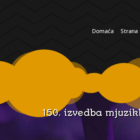
Domaća
Strana
150. izvedba mjuzi