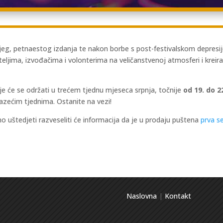
g, petnaestog izdanja te nakon borbe s post-festivalskom depresi
iteljima, izvođačima i volonterima na veličanstvenoj atmosferi i kre
je će se održati u trećem tjednu mjeseca srpnja, točnije
od 19. do 2
lazećim tjednima. Ostanite na vezi!
no uštedjeti razveseliti će informacija da je u prodaju puštena
prva se
Naslovna
|
Kontakt