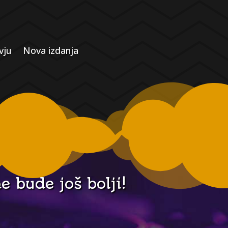
vju
Nova izdanja
e bude još bolji!