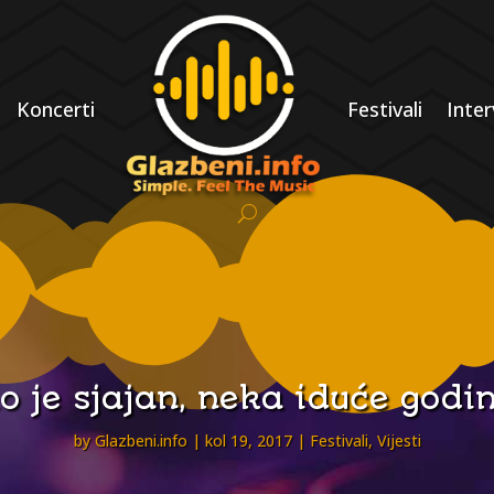
Koncerti
Festivali
Inter
o je sjajan, neka iduće godin
by
Glazbeni.info
kol 19, 2017
Festivali
,
Vijesti