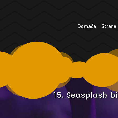
Domaća
Strana
15. Seasplash bi